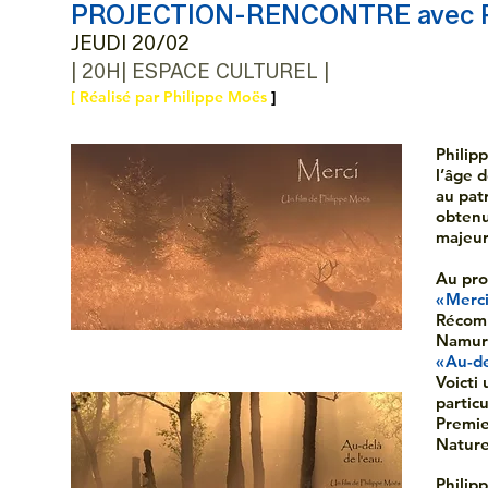
PROJECTION-RENCONTRE avec P
JEUDI 20/02
| 20H| ESPACE CULTUREL |
]
[ Réalisé par Philippe Moës
Philip
l’âge 
au pat
obtenu
majeu
Au pro
« Merci
Récomp
Namur 
« Au-de
Voicti
partic
Premie
Natur
Philip