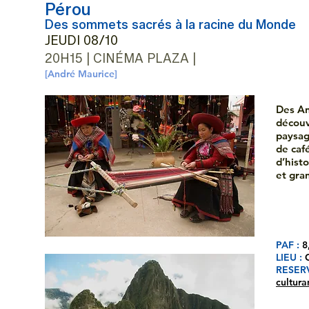
Pérou
Des sommets sacrés à la racine du Monde
JEUDI 08/10
20H15 | CINÉMA PLAZA |
[André Maurice]
Des An
découv
paysag
de caf
d’hist
et gra
PAF :
8
LIEU :
RESER
cultura