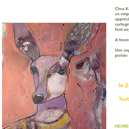
Chez Ka
en empr
appréci
cartogr
font vo
A trave
Une exp
poésie 
Ate
le 
Tout
HEURE