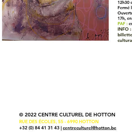
12h30 e
Fermé l
Ouvert
17h, en
PAF :
e
INFO :
billet
cultura
© 2022 CENTRE CULTUREL DE HOTTON
RUE DES ÉCOLES, 55 - 6990 HOTTON
+32 (0) 84 41 31 43 |
centreculturel@hotton.be