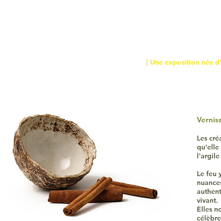
[
Une exposition née d’
Vernis
Les cré
qu'elle
l'argil
Le feu 
nuances
authent
vivant.
Elles n
célèbre