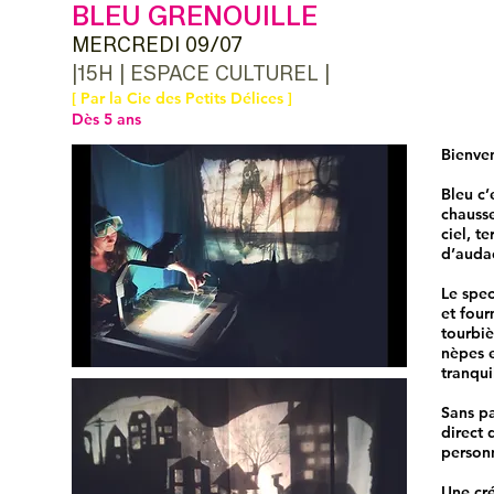
BLEU GRENOUILLE
MERCREDI 09
/07
|
15H | ESPACE CULTUREL |
[ Par la Cie des Petits Délices ]
Dès 5 ans
Bienven
Bleu
c’
chausse
ciel, t
d’audac
Le spec
et four
tourbiè
nèpes e
tranquil
Sans pa
direct 
personn
Une cr