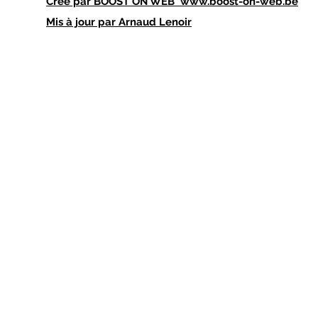
Créé par
BOOST ON WEB
www.boost-on-web.be
Mis à jour par Arnaud Lenoir